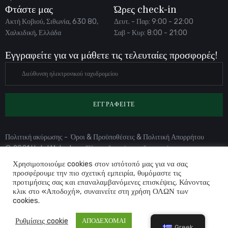
Φτάστε μας
Ώρες check-in
Ακτή Κοβιού, Σιθωνία, 630 80,
Δευτ. - Παρ: 9:00 - 22:00
Χαλκιδική, Ελλάδα
Σαβ - Κυρ: 8:00 - 21:00
Εγγραφείτε για να μάθετε τις τελευταίες προσφορές!
ΕΓΓΡΑΦΕΙΤΕ
Πολιτική ακύρωσης
-
Όροι & Προϋποθέσεις & Πολιτική Απορρήτου
© 2021 Hotel Makednos. Όλα τα δικαιώματα διατηρούνται.
Χρησιμοποιούμε cookies στον ιστότοπό μας για να σας
προσφέρουμε την πιο σχετική εμπειρία, θυμόμαστε τις
προτιμήσεις σας και επαναλαμβανόμενες επισκέψεις. Κάνοντας
κλικ στο «Αποδοχή», συναινείτε στη χρήση ΟΛΩΝ των
cookies.
Ρυθμίσεις cookie
ΑΠΟΔΕΧΟΜΑΙ
Greek